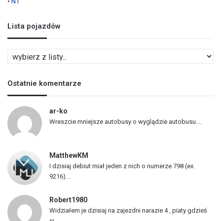
•
N1
Lista pojazdów
L
i
s
Ostatnie komentarze
t
a
p
ar-ko
o
Wreszcie mniejsze autobusy o wyglądzie autobusu....
j
a
z
MatthewKM
d
I dzisiaj debiut miał jeden z nich o numerze 798 (ex.
ó
9216)...
w
Robert1980
Widziałem je dzisiaj na zajezdni narazie 4 , piaty gdzieś
si...