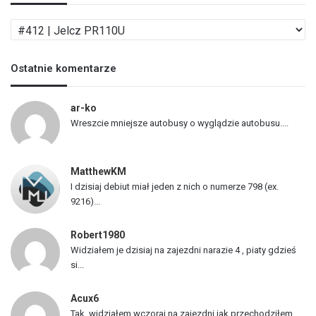
L
i
s
Ostatnie komentarze
t
a
p
ar-ko
o
Wreszcie mniejsze autobusy o wyglądzie autobusu....
j
a
z
MatthewKM
d
I dzisiaj debiut miał jeden z nich o numerze 798 (ex.
ó
9216)...
w
Robert1980
Widziałem je dzisiaj na zajezdni narazie 4 , piaty gdzieś
si...
Acux6
Tak, widziałem wczoraj na zajezdni jak przechodziłem