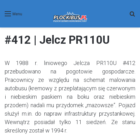
W
Menu
#412 | Jelcz PR110U
W 1988 r. liniowego Jelcza PR110U #412
przebudowano na pogotowie gospodarcze.
Pracownicy ze względu na schemat malowania
autobusu (kremowy z przeplatającym się czerwonym
i niebieskim paskiem na boku oraz niebieskim
przodem) nadali mu przydomek „mazowsze”. Pojazd
służył m.in. do napraw infrastruktury przystankowej.
Wewnątrz posiadał tylko 11 siedzeń. Ze stanu
skreślony został w 1994 r.