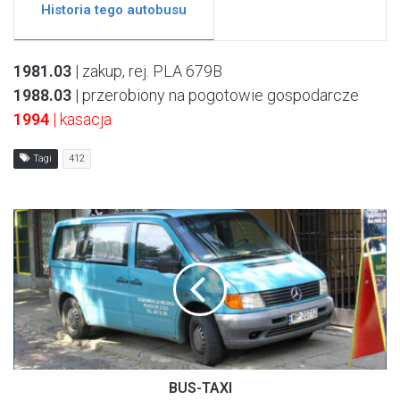
Historia tego autobusu
1981.03
| zakup, rej. PLA 679B
1988.03
| przerobiony na pogotowie gospodarcze
1994
| kasacja
Tagi
412
BUS-TAXI