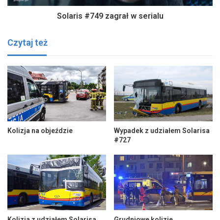
Solaris #749 zagrał w serialu
Czytaj też
Kolizja na objeździe
Wypadek z udziałem Solarisa
#727
Kolizja z udziałem Solarisa
Grudniowe kolizje