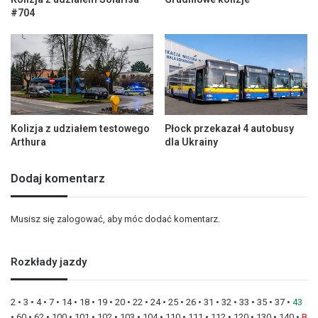
#704
Kolizja z udziałem testowego
Płock przekazał 4 autobusy
Arthura
dla Ukrainy
Dodaj komentarz
Musisz się
zalogować
, aby móc dodać komentarz.
Rozkłady jazdy
2
•
3
•
4
•
7
•
14
•
18
•
19
•
20
•
22
•
24
•
25
•
26
•
31
•
32
•
33
•
35
•
37
•
43
•
60
•
62
•
100
•
101
•
102
•
103
•
104
•
110
•
111
•
112
•
120
•
130
•
140
•
B