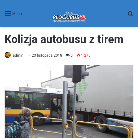
W
Menu
Kolizja autobusu z tirem
admin
23 listopada 2018
0
1 270