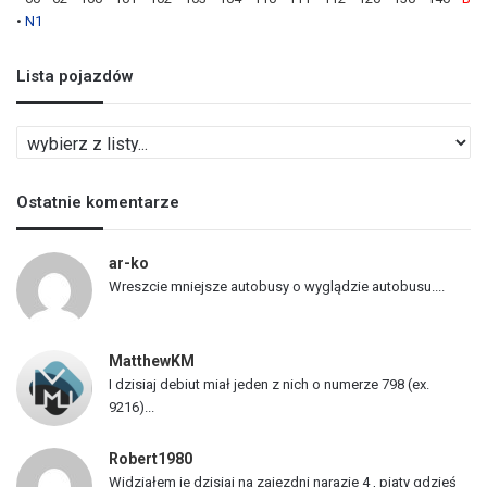
•
N1
Lista pojazdów
L
i
s
Ostatnie komentarze
t
a
p
ar-ko
o
Wreszcie mniejsze autobusy o wyglądzie autobusu....
j
a
z
MatthewKM
d
I dzisiaj debiut miał jeden z nich o numerze 798 (ex.
ó
9216)...
w
Robert1980
Widziałem je dzisiaj na zajezdni narazie 4 , piaty gdzieś