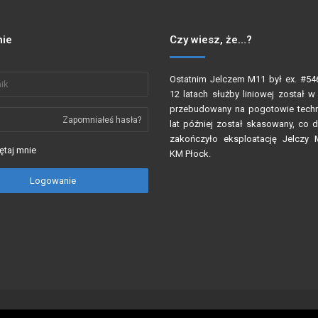
ie
Czy wiesz, że…?
Ostatnim Jelczem M11 był ex. #546
12 latach służby liniowej został w
przebudowany na pogotowie techn
Zapomniałeś hasła?
lat później został skasowany, co d
zakończyło eksploatację Jelczy
taj mnie
KM Płock.
Logowanie
Wykorzystyw