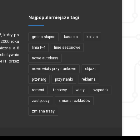
Najpopularniejsze tagi
, który po
gmina słupno
kasacja
kolizja
 2000 roku
linia P-4
linie sezonowe
iczne, a 8
efinitywnie
nowe autobusy
 M11 przez
nowe wiaty przystankowe
objazd
przetarg
przystanki
reklama
remont
testowy
wiaty
wypadek
zastępczy
zmiana rozkładów
zmiana trasy
anie materiałów zawartych na stronie tylko za zgodą autorów