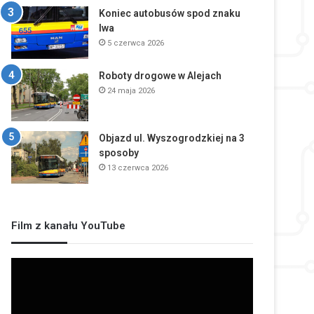
Koniec autobusów spod znaku
lwa
5 czerwca 2026
Roboty drogowe w Alejach
24 maja 2026
Objazd ul. Wyszogrodzkiej na 3
sposoby
13 czerwca 2026
Film z kanału YouTube