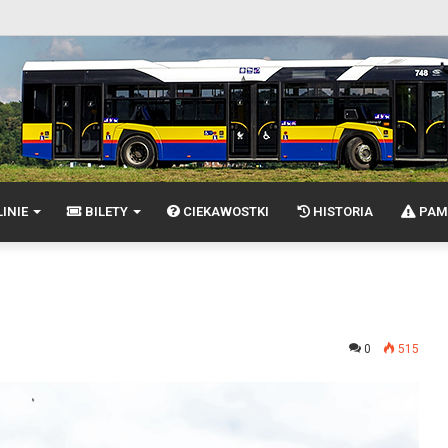
INIE
BILETY
CIEKAWOSTKI
HISTORIA
PAM
0
515