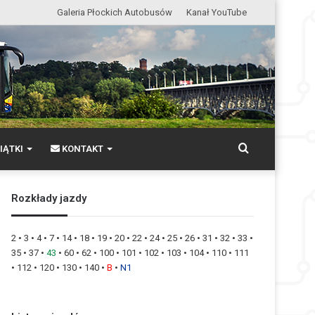
Galeria Płockich Autobusów
Kanał YouTube
Wyszukaj
IĄTKI
KONTAKT
Rozkłady jazdy
2
•
3
•
4
•
7
•
14
•
18
•
19
•
20
•
22
•
24
•
25
•
26
•
31
•
32
•
33
•
35
•
37
•
43
•
60
•
62
•
100
•
101
•
102
•
103
•
104
•
110
•
111
•
112
•
120
•
130
•
140
•
B
•
N1