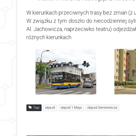
W kierunkach przeciwnych trasy bez zmian (z
W związku z tym doszło do niecodziennej syt
Al. Jachowicza, naprzeciwko teatru) odjeżdżały
różnych kierunkach.
Tagi
objazd
objazd 1 Maja
objazd Sienkiewicza