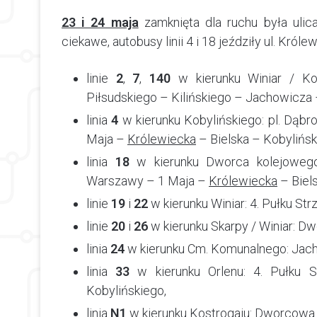
23 i 24 maja
zamknięta dla ruchu była ulic
ciekawe, autobusy linii 4 i 18 jeździły ul. Króle
linie
2
,
7
,
140
w kierunku Winiar / K
Piłsudskiego – Kilińskiego – Jachowicza –
linia
4
w kierunku Kobylińskiego: pl. Dąb
Maja –
Królewiecka
– Bielska – Kobylińsk
linia
18
w kierunku Dworca kolejowego
Warszawy – 1 Maja –
Królewiecka
– Biels
linie
19
i
22
w kierunku Winiar: 4. Pułku St
linie
20
i
26
w kierunku Skarpy / Winiar: 
linia
24
w kierunku Cm. Komunalnego: Jach
linia
33
w kierunku Orlenu: 4. Pułku 
Kobylińskiego,
linia
N1
w kierunku Kostrogaju: Dworcowa 