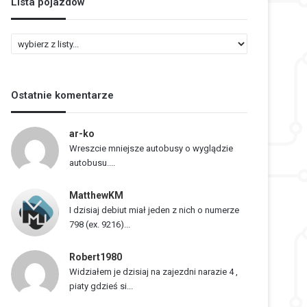
Lista pojazdów
L
i
s
t
Ostatnie komentarze
a
p
o
ar-ko
j
Wreszcie mniejsze autobusy o wyglądzie
a
autobusu....
z
d
MatthewKM
ó
I dzisiaj debiut miał jeden z nich o numerze
w
798 (ex. 9216)...
Robert1980
Widziałem je dzisiaj na zajezdni narazie 4 ,
piaty gdzieś si...