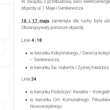
W związku z przebudową sieci elektroenerg
objazdy ul. 1 Maja i Sienkiewicza.
16 i 17 maja
zamknięta dla ruchu była uli
Obowiązywały poniższe objazdy.
Linie
4
i
18
:
w kierunku Kobylińskiego / Dworca kole
– Sienkiewicza,
w kierunku Św. Huberta / Żyznej trasa bez
Linia
24
:
w kierunku Podolszyc: Kwiatka – Kolegialn
w kierunku Cm. Komunalnego: Piłsudsk
Nowowiejskiego.