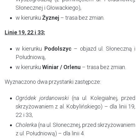
Słonecznej i Głowackiego),
w kierunku
Żyznej
– trasa bez zmian.
Linie 19, 22 i 33:
w kierunku
Podolszyc
– objazd ul. Słoneczną i
Południową,
w kierunku
Winiar / Orlenu
– trasa bez zmian.
Wyznaczono dwa przystanki zastępcze:
Ogródek jordanowski
(na ul. Kolegialnej, przed
skrzyżowaniem z al. Kobylińskiego) – dla linii 19,
22 i 33,
Cholerka
(na ul. Słonecznej, przed skrzyżowaniem
z ul. Południową) – dla linii 4.