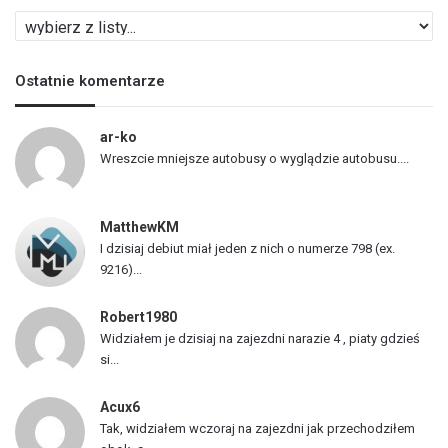
L
i
s
Ostatnie komentarze
t
a
p
ar-ko
o
Wreszcie mniejsze autobusy o wyglądzie autobusu....
j
a
z
MatthewKM
d
I dzisiaj debiut miał jeden z nich o numerze 798 (ex.
ó
9216)...
w
Robert1980
Widziałem je dzisiaj na zajezdni narazie 4 , piaty gdzieś
si...
Acux6
Tak, widziałem wczoraj na zajezdni jak przechodziłem