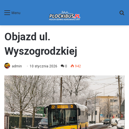
W
Menu
Objazd ul.
Wyszogrodzkiej
admin
10 stycznia 2026
0
942