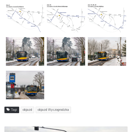
Tagi
objazd
objazd Wyszogrodzka