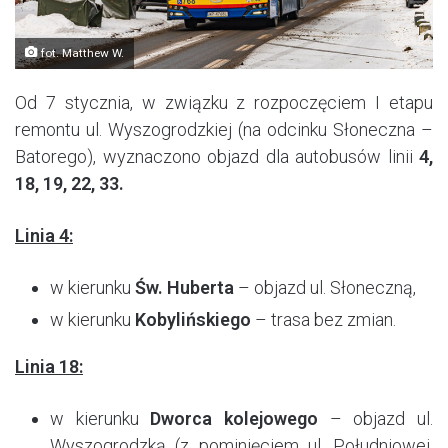
fot. Matthew W.
Od 7 stycznia, w związku z rozpoczęciem I etapu
remontu ul. Wyszogrodzkiej (na odcinku Słoneczna –
Batorego), wyznaczono objazd dla autobusów linii
4,
18, 19, 22, 33.
Linia 4:
w kierunku
Św. Huberta
– objazd ul. Słoneczną,
w kierunku
Kobylińskiego
– trasa bez zmian.
Linia 18:
w kierunku
Dworca kolejowego
– objazd ul.
Wyszogrodzką (z pominięciem ul. Południowej,