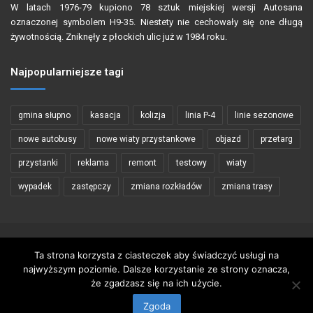
W latach 1976-79 kupiono 78 sztuk miejskiej wersji Autosana
oznaczonej symbolem H9-35. Niestety nie cechowały się one długą
żywotnością. Zniknęły z płockich ulic już w 1984 roku.
Najpopularniejsze tagi
gmina słupno
kasacja
kolizja
linia P-4
linie sezonowe
nowe autobusy
nowe wiaty przystankowe
objazd
przetarg
przystanki
reklama
remont
testowy
wiaty
wypadek
zastępczy
zmiana rozkładów
zmiana trasy
Copyright © 2002 - 2026 PŁOCKIBUS
Ta strona korzysta z ciasteczek aby świadczyć usługi na
najwyższym poziomie. Dalsze korzystanie ze strony oznacza,
Wykorzystywanie materiałów zawartych na stronie tylko za zgodą
że zgadzasz się na ich użycie.
autorów
Zgoda