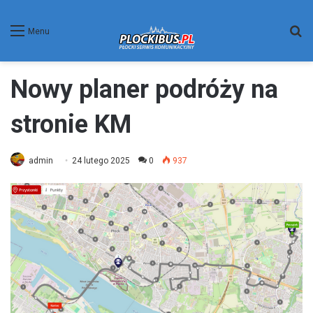
W
Menu
Nowy planer podróży na
stronie KM
admin
24 lutego 2025
0
937