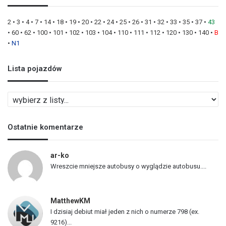
2
•
3
•
4
•
7
•
14
•
18
•
19
•
20
•
22
•
24
•
25
•
26
•
31
•
32
•
33
•
35
•
37
•
43
•
60
•
62
•
100
•
101
•
102
•
103
•
104
•
110
•
111
•
112
•
120
•
130
•
140
•
B
•
N1
Lista pojazdów
L
i
s
Ostatnie komentarze
t
a
p
ar-ko
o
Wreszcie mniejsze autobusy o wyglądzie autobusu....
j
a
z
MatthewKM
d
I dzisiaj debiut miał jeden z nich o numerze 798 (ex.
ó
9216)...
w