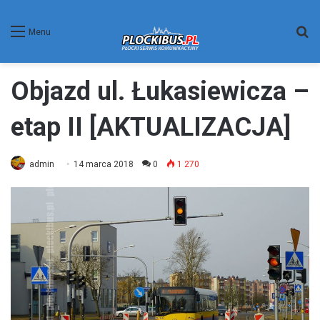
W
Menu
Objazd ul. Łukasiewicza –
etap II [AKTUALIZACJA]
admin
14 marca 2018
0
1 270