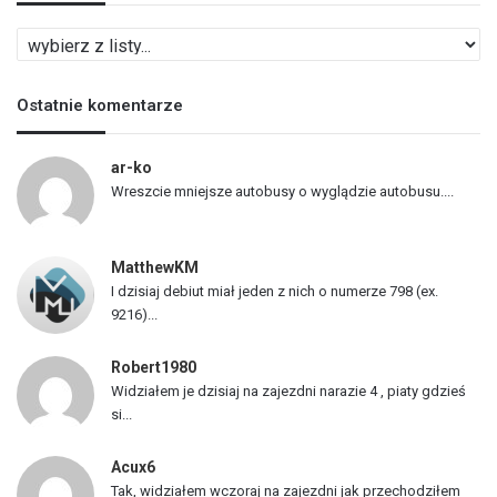
L
i
s
Ostatnie komentarze
t
a
p
ar-ko
o
Wreszcie mniejsze autobusy o wyglądzie autobusu....
j
a
z
MatthewKM
d
I dzisiaj debiut miał jeden z nich o numerze 798 (ex.
ó
9216)...
w
Robert1980
Widziałem je dzisiaj na zajezdni narazie 4 , piaty gdzieś
si...
Acux6
Tak, widziałem wczoraj na zajezdni jak przechodziłem