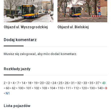
Objazd ul. Wyszogrodzkiej
Objazd ul. Bielskiej
Dodaj komentarz
Musisz się
zalogować
, aby móc dodać komentarz.
Rozkłady jazdy
2
•
3
•
4
•
7
•
14
•
18
•
19
•
20
•
22
•
24
•
25
•
26
•
31
•
32
•
33
•
35
•
37
•
43
•
60
•
62
•
100
•
101
•
102
•
103
•
104
•
110
•
111
•
112
•
120
•
130
•
140
•
B
•
N1
Lista pojazdów