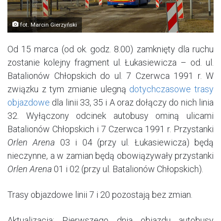
fot. Marcin Gierzyński
Od 15 marca (od ok. godz. 8.00) zamknięty dla ruchu
zostanie kolejny fragment ul. Łukasiewicza – od. ul.
Batalionów Chłopskich do ul. 7 Czerwca 1991 r. W
związku z tym zmianie ulegną
dotychczasowe trasy
objazdowe
dla linii 33, 35 i A oraz dołączy do nich linia
32. Wyłączony odcinek autobusy ominą ulicami
Batalionów Chłopskich i 7 Czerwca 1991 r. Przystanki
Orlen Arena
03 i 04 (przy ul. Łukasiewicza) będą
nieczynne, a w zamian będą obowiązywały przystanki
Orlen Arena
01 i 02 (przy ul. Batalionów Chłopskich).
Trasy objazdowe linii 7 i 20 pozostają bez zmian.
Aktualizacja: Pierwszego dnia objazdu autobusy