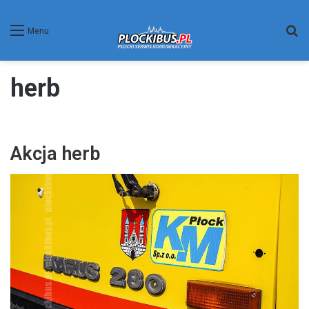
W
Menu
herb
Akcja herb