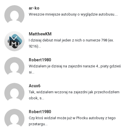
p
ar-ko
o
Wreszcie mniejsze autobusy o wyglądzie autobusu....
j
a
z
MatthewKM
d
I dzisiaj debiut miał jeden z nich o numerze 798 (ex.
ó
9216)...
w
Robert1980
Widziałem je dzisiaj na zajezdni narazie 4 , piaty gdzieś
si...
Acux6
Tak, widziałem wczoraj na zajezdni jak przechodziłem
obok, s...
Robert1980
Czy ktoś widział może już w Płocku autobusy z tego
przetargu...