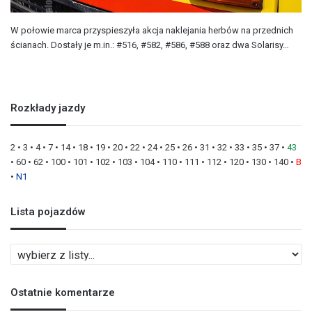
W połowie marca przyspieszyła akcja naklejania herbów na przednich
ścianach. Dostały je m.in.: #516, #582, #586, #588 oraz dwa Solarisy…
Rozkłady jazdy
2
•
3
•
4
•
7
•
14
•
18
•
19
•
20
•
22
•
24
•
25
•
26
•
31
•
32
•
33
•
35
•
37
•
43
•
60
•
62
•
100
•
101
•
102
•
103
•
104
•
110
•
111
•
112
•
120
•
130
•
140
•
B
•
N1
Lista pojazdów
L
i
s
Ostatnie komentarze
t
a