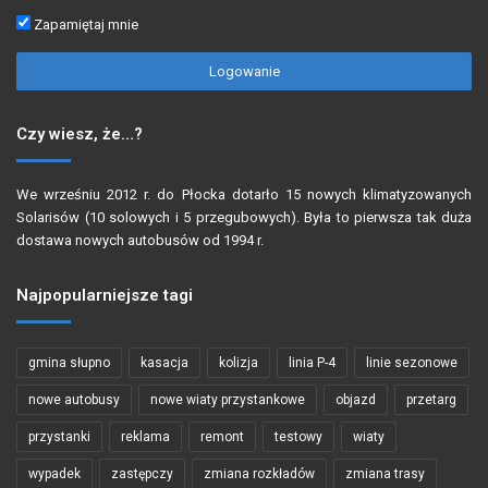
Zapamiętaj mnie
Logowanie
Czy wiesz, że…?
We wrześniu 2012 r. do Płocka dotarło 15 nowych klimatyzowanych
Solarisów (10 solowych i 5 przegubowych). Była to pierwsza tak duża
dostawa nowych autobusów od 1994 r.
Najpopularniejsze tagi
gmina słupno
kasacja
kolizja
linia P-4
linie sezonowe
nowe autobusy
nowe wiaty przystankowe
objazd
przetarg
przystanki
reklama
remont
testowy
wiaty
wypadek
zastępczy
zmiana rozkładów
zmiana trasy