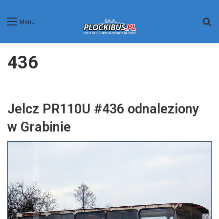
W
Menu
436
Jelcz PR110U #436 odnaleziony
w Grabinie