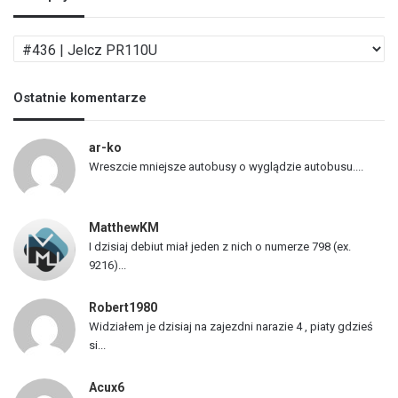
L
i
s
Ostatnie komentarze
t
a
p
ar-ko
o
Wreszcie mniejsze autobusy o wyglądzie autobusu....
j
a
z
MatthewKM
d
I dzisiaj debiut miał jeden z nich o numerze 798 (ex.
ó
9216)...
w
Robert1980
Widziałem je dzisiaj na zajezdni narazie 4 , piaty gdzieś
si...
Acux6