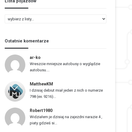
Lista pojazdów
L
i
s
t
Ostatnie komentarze
a
p
o
ar-ko
j
Wreszcie mniejsze autobusy o wyglądzie
a
autobusu....
z
d
MatthewKM
ó
I dzisiaj debiut miał jeden z nich o numerze
w
798 (ex. 9216)...
Robert1980
Widziałem je dzisiaj na zajezdni narazie 4 ,
piaty gdzieś si...