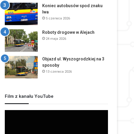
Koniec autobusów spod znaku
lwa
5 czerwca 2026
Roboty drogowe w Alejach
24 maja 2026
Objazd ul. Wyszogrodzkiej na 3
sposoby
13 czerwca 2026
Film z kanału YouTube