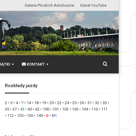
Galeria Płockich Autobusów
Kanał YouTube
Wyszukaj
IĄTKI
KONTAKT
Rozkłady jazdy
2
•
3
•
4
•
7
•
14
•
18
•
19
•
20
•
22
•
24
•
25
•
26
•
31
•
32
•
33
•
35
•
37
•
43
•
60
•
62
•
100
•
101
•
102
•
103
•
104
•
110
•
111
•
112
•
120
•
130
•
140
•
B
•
N1