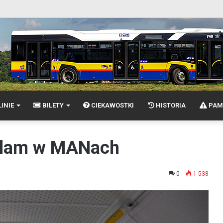
INIE
BILETY
CIEKAWOSTKI
HISTORIA
PAM
eklam w MANach
0
1 538