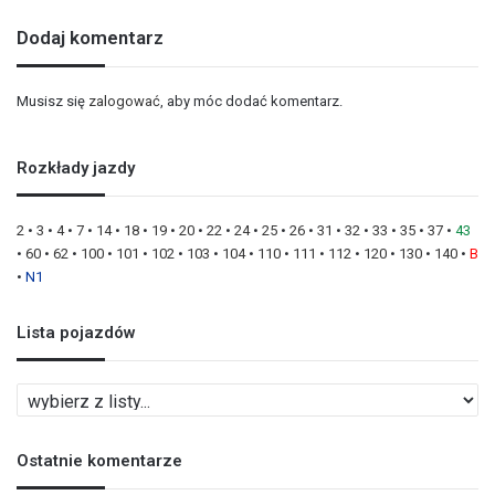
Dodaj komentarz
Musisz się
zalogować
, aby móc dodać komentarz.
Rozkłady jazdy
2
•
3
•
4
•
7
•
14
•
18
•
19
•
20
•
22
•
24
•
25
•
26
•
31
•
32
•
33
•
35
•
37
•
43
•
60
•
62
•
100
•
101
•
102
•
103
•
104
•
110
•
111
•
112
•
120
•
130
•
140
•
B
•
N1
Lista pojazdów
L
i
s
Ostatnie komentarze
t
a