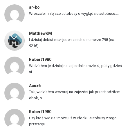
p
ar-ko
o
Wreszcie mniejsze autobusy o wyglądzie autobusu....
j
a
z
MatthewKM
d
I dzisiaj debiut miał jeden z nich o numerze 798 (ex.
ó
9216)...
w
Robert1980
Widziałem je dzisiaj na zajezdni narazie 4 , piaty gdzieś
si...
Acux6
Tak, widziałem wczoraj na zajezdni jak przechodziłem
obok, s...
Robert1980
Czy ktoś widział może już w Płocku autobusy z tego
przetargu...