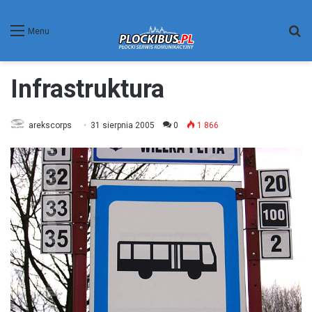
W
Menu
Infrastruktura
arekscorps
31 sierpnia 2005
0
1 866