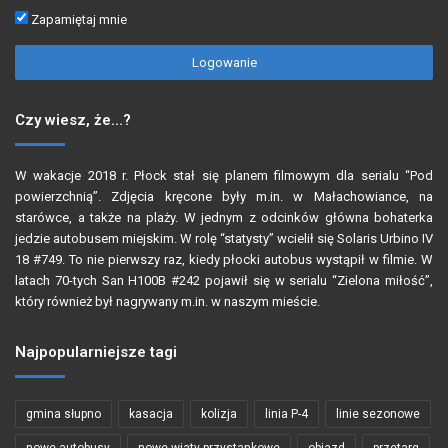
Zapamiętaj mnie
Logowanie
Czy wiesz, że…?
W wakacje 2018 r. Płock stał się planem filmowym dla serialu “Pod
powierzchnią”. Zdjęcia kręcone były m.in. w Małachowiance, na
starówce, a także na plaży. W jednym z odcinków główna bohaterka
jedzie autobusem miejskim. W rolę “statysty” wcielił się
Solaris Urbino IV
18 #749. To nie pierwszy raz, kiedy płocki autobus wystąpił w filmie. W
latach 70-tych San H100B #242
pojawił się w serialu “Zielona miłość”,
który również był nagrywany m.in. w naszym mieście.
Najpopularniejsze tagi
gmina słupno
kasacja
kolizja
linia P-4
linie sezonowe
nowe autobusy
nowe wiaty przystankowe
objazd
przetarg