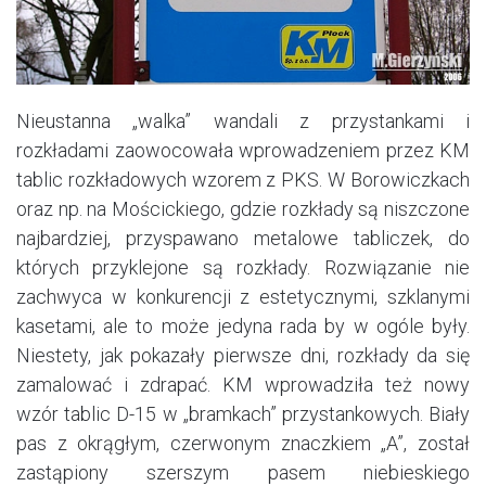
Nieustanna „walka” wandali z przystankami i
rozkładami zaowocowała wprowadzeniem przez KM
tablic rozkładowych wzorem z PKS. W Borowiczkach
oraz np. na Mościckiego, gdzie rozkłady są niszczone
najbardziej, przyspawano metalowe tabliczek, do
których przyklejone są rozkłady. Rozwiązanie nie
zachwyca w konkurencji z estetycznymi, szklanymi
kasetami, ale to może jedyna rada by w ogóle były.
Niestety, jak pokazały pierwsze dni, rozkłady da się
zamalować i zdrapać. KM wprowadziła też nowy
wzór tablic D-15 w „bramkach” przystankowych. Biały
pas z okrągłym, czerwonym znaczkiem „A”, został
zastąpiony szerszym pasem niebieskiego