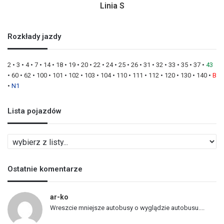
Linia S
Rozkłady jazdy
2
•
3
•
4
•
7
•
14
•
18
•
19
•
20
•
22
•
24
•
25
•
26
•
31
•
32
•
33
•
35
•
37
•
43
•
60
•
62
•
100
•
101
•
102
•
103
•
104
•
110
•
111
•
112
•
120
•
130
•
140
•
B
•
N1
Lista pojazdów
L
i
s
Ostatnie komentarze
t
a
p
ar-ko
o
Wreszcie mniejsze autobusy o wyglądzie autobusu....
j
a