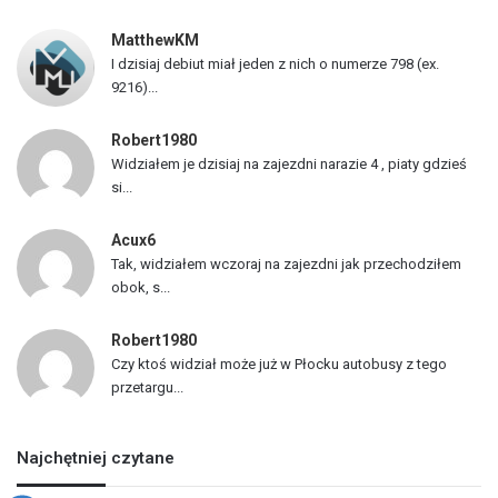
z
MatthewKM
d
I dzisiaj debiut miał jeden z nich o numerze 798 (ex.
ó
9216)...
w
Robert1980
Widziałem je dzisiaj na zajezdni narazie 4 , piaty gdzieś
si...
Acux6
Tak, widziałem wczoraj na zajezdni jak przechodziłem
obok, s...
Robert1980
Czy ktoś widział może już w Płocku autobusy z tego
przetargu...
Najchętniej czytane