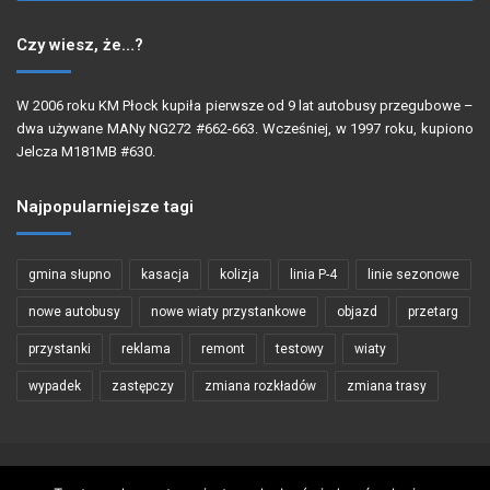
Czy wiesz, że…?
W 2006 roku KM Płock kupiła pierwsze od 9 lat autobusy przegubowe –
dwa używane MANy NG272 #662-663. Wcześniej, w 1997 roku, kupiono
Jelcza M181MB #630.
Najpopularniejsze tagi
gmina słupno
kasacja
kolizja
linia P-4
linie sezonowe
nowe autobusy
nowe wiaty przystankowe
objazd
przetarg
przystanki
reklama
remont
testowy
wiaty
wypadek
zastępczy
zmiana rozkładów
zmiana trasy
Copyright © 2002 - 2026 PŁOCKIBUS