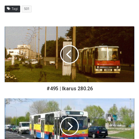
Tagi
501
#495 | Ikarus 280.26