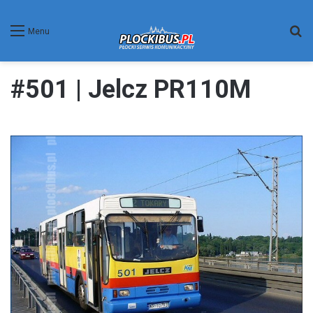
W
Menu
#501 | Jelcz PR110M