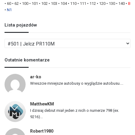
•
60
•
62
•
100
•
101
•
102
•
103
•
104
•
110
•
111
•
112
•
120
•
130
•
140
•
B
•
N1
Lista pojazdów
L
i
s
Ostatnie komentarze
t
a
p
ar-ko
o
Wreszcie mniejsze autobusy o wyglądzie autobusu....
j
a
z
MatthewKM
d
I dzisiaj debiut miał jeden z nich o numerze 798 (ex.
ó
9216)...
w
Robert1980