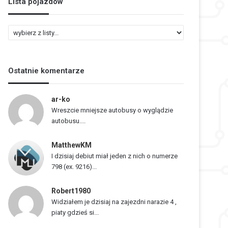
Lista pojazdów
L
i
s
t
Ostatnie komentarze
a
p
o
ar-ko
j
Wreszcie mniejsze autobusy o wyglądzie
a
autobusu....
z
d
MatthewKM
ó
I dzisiaj debiut miał jeden z nich o numerze
w
798 (ex. 9216)...
Robert1980
Widziałem je dzisiaj na zajezdni narazie 4 ,
piaty gdzieś si...