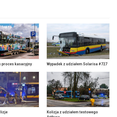
ę proces kasacyjny
Wypadek z udziałem Solarisa #727
lizje
Kolizja z udziałem testowego
Arthura