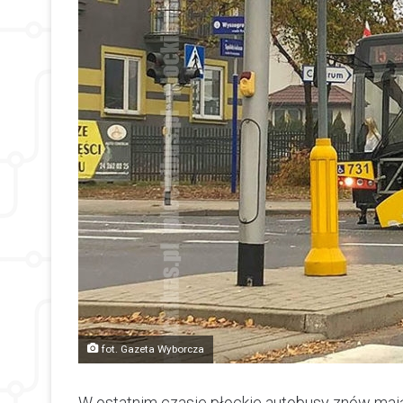
fot. Gazeta Wyborcza
W ostatnim czasie płockie autobusy znów mają 