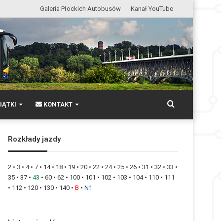
Galeria Płockich Autobusów
Kanał YouTube
Wyszukaj
IĄTKI
KONTAKT
Rozkłady jazdy
2
•
3
•
4
•
7
•
14
•
18
•
19
•
20
•
22
•
24
•
25
•
26
•
31
•
32
•
33
•
35
•
37
•
43
•
60
•
62
•
100
•
101
•
102
•
103
•
104
•
110
•
111
•
112
•
120
•
130
•
140
•
B
•
N1