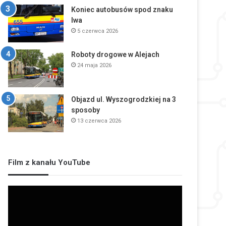
Koniec autobusów spod znaku
lwa
5 czerwca 2026
Roboty drogowe w Alejach
24 maja 2026
Objazd ul. Wyszogrodzkiej na 3
sposoby
13 czerwca 2026
Film z kanału YouTube