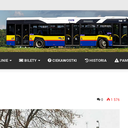
INIE
BILETY
CIEKAWOSTKI
HISTORIA
PAM
0
1 576