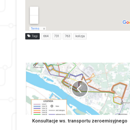
Tagi
664
731
763
kolizja
Konsultacje ws. transportu zeroemisyjnego