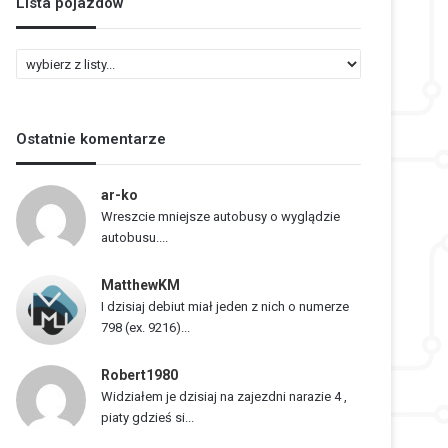
Lista pojazdów
L
i
s
t
Ostatnie komentarze
a
p
o
ar-ko
j
Wreszcie mniejsze autobusy o wyglądzie
a
autobusu....
z
d
MatthewKM
ó
I dzisiaj debiut miał jeden z nich o numerze
w
798 (ex. 9216)...
Robert1980
Widziałem je dzisiaj na zajezdni narazie 4 ,
piaty gdzieś si...