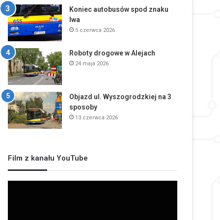
Koniec autobusów spod znaku
lwa
5 czerwca 2026
Roboty drogowe w Alejach
24 maja 2026
Objazd ul. Wyszogrodzkiej na 3
sposoby
13 czerwca 2026
Film z kanału YouTube