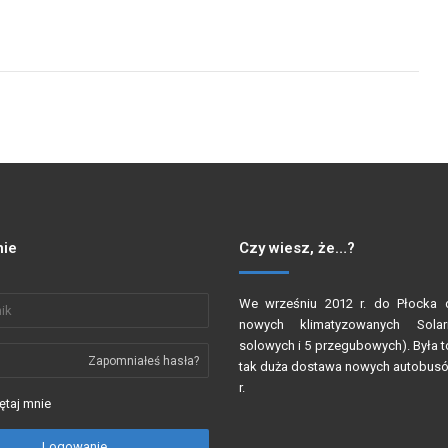
ie
Czy wiesz, że…?
We wrześniu 2012 r. do Płocka 
nowych klimatyzowanych Sola
solowych i 5 przegubowych). Była t
Zapomniałeś hasła?
tak duża dostawa nowych autobus
r.
taj mnie
Logowanie