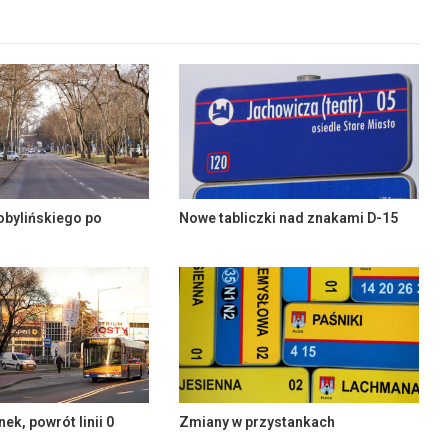
obylińskiego po
Nowe tabliczki nad znakami D-15
ek, powrót linii 0
Zmiany w przystankach