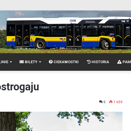
INIE
BILETY
CIEKAWOSTKI
HISTORIA
PAM
strogaju
0
1 659