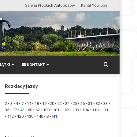
Galeria Płockich Autobusów
Kanał YouTube
Wyszukaj
IĄTKI
KONTAKT
Rozkłady jazdy
2
•
3
•
4
•
7
•
14
•
18
•
19
•
20
•
22
•
24
•
25
•
26
•
31
•
32
•
33
•
35
•
37
•
43
•
60
•
62
•
100
•
101
•
102
•
103
•
104
•
110
•
111
•
112
•
120
•
130
•
140
•
B
•
N1