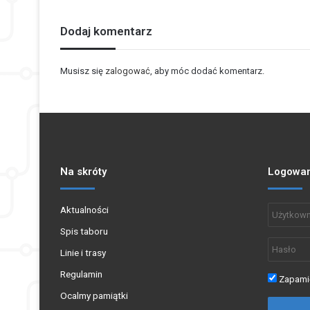
Dodaj komentarz
Musisz się
zalogować
, aby móc dodać komentarz.
Na skróty
Logowan
Aktualności
Spis taboru
Linie i trasy
Regulamin
Zapamię
Ocalmy pamiątki