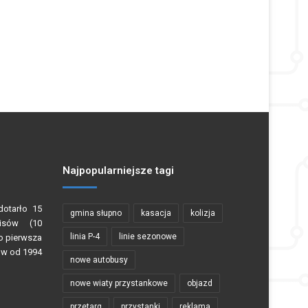
Najpopularniejsze tagi
dotarło 15
gmina słupno
kasacja
kolizja
risów (10
linia P-4
linie sezonowe
o pierwsza
ów od 1994
nowe autobusy
nowe wiaty przystankowe
objazd
przetarg
przystanki
reklama