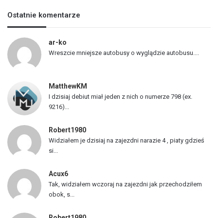
s
Ostatnie komentarze
t
a
p
ar-ko
o
Wreszcie mniejsze autobusy o wyglądzie autobusu....
j
a
z
MatthewKM
d
I dzisiaj debiut miał jeden z nich o numerze 798 (ex.
ó
9216)...
w
Robert1980
Widziałem je dzisiaj na zajezdni narazie 4 , piaty gdzieś
si...
Acux6
Tak, widziałem wczoraj na zajezdni jak przechodziłem
obok, s...
Robert1980