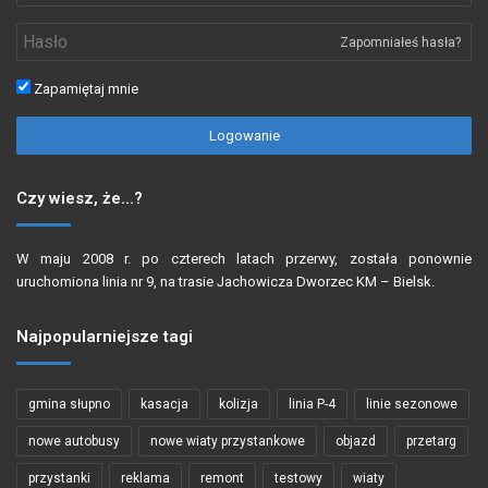
Zapomniałeś hasła?
Zapamiętaj mnie
Logowanie
Czy wiesz, że…?
W maju 2008 r. po czterech latach przerwy, została ponownie
uruchomiona linia nr 9, na trasie Jachowicza Dworzec KM – Bielsk.
Najpopularniejsze tagi
gmina słupno
kasacja
kolizja
linia P-4
linie sezonowe
nowe autobusy
nowe wiaty przystankowe
objazd
przetarg
przystanki
reklama
remont
testowy
wiaty