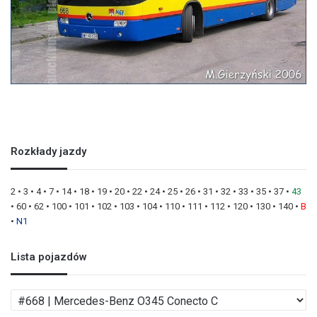
Rozkłady jazdy
2
•
3
•
4
•
7
•
14
•
18
•
19
•
20
•
22
•
24
•
25
•
26
•
31
•
32
•
33
•
35
•
37
•
43
•
60
•
62
•
100
•
101
•
102
•
103
•
104
•
110
•
111
•
112
•
120
•
130
•
140
•
B
•
N1
Lista pojazdów
L
i