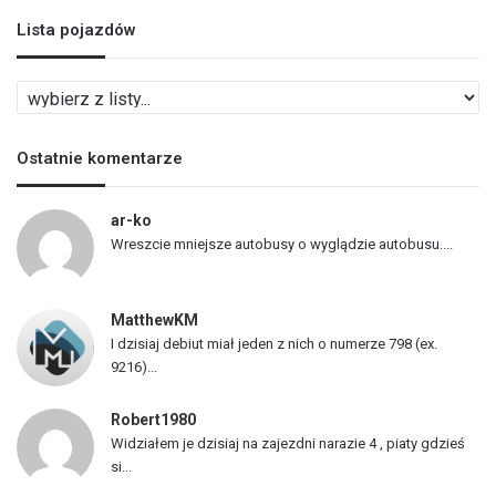
Lista pojazdów
L
i
s
Ostatnie komentarze
t
a
p
ar-ko
o
Wreszcie mniejsze autobusy o wyglądzie autobusu....
j
a
z
MatthewKM
d
I dzisiaj debiut miał jeden z nich o numerze 798 (ex.
ó
9216)...
w
Robert1980
Widziałem je dzisiaj na zajezdni narazie 4 , piaty gdzieś
si...