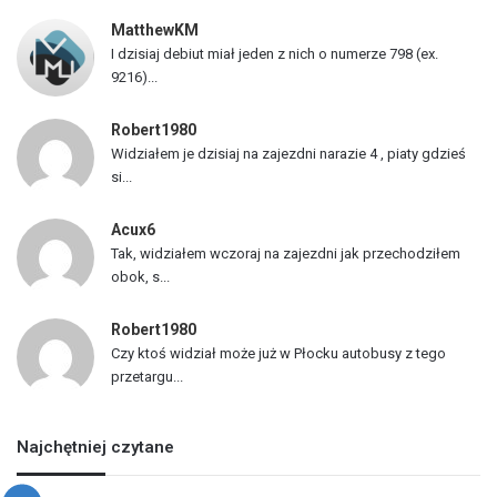
z
MatthewKM
d
I dzisiaj debiut miał jeden z nich o numerze 798 (ex.
ó
9216)...
w
Robert1980
Widziałem je dzisiaj na zajezdni narazie 4 , piaty gdzieś
si...
Acux6
Tak, widziałem wczoraj na zajezdni jak przechodziłem
obok, s...
Robert1980
Czy ktoś widział może już w Płocku autobusy z tego
przetargu...
Najchętniej czytane