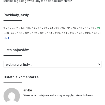
Musisz się
zalogować
, aby móc dodać komentarz.
Rozkłady jazdy
2
•
3
•
4
•
7
•
14
•
18
•
19
•
20
•
22
•
24
•
25
•
26
•
31
•
32
•
33
•
35
•
37
•
43
•
60
•
62
•
100
•
101
•
102
•
103
•
104
•
110
•
111
•
112
•
120
•
130
•
140
•
B
•
N1
Lista pojazdów
L
i
s
Ostatnie komentarze
t
a
p
ar-ko
o
Wreszcie mniejsze autobusy o wyglądzie autobusu....
j
a