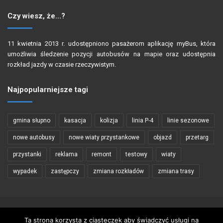
Czy wiesz, że…?
11 kwietnia 2013 r. udostępniono pasażerom aplikację myBus, która
umożliwia śledzenie pozycji autobusów na mapie oraz udostępnia
rozkład jazdy w czasie rzeczywistym.
Najpopularniejsze tagi
gmina słupno
kasacja
kolizja
linia P-4
linie sezonowe
nowe autobusy
nowe wiaty przystankowe
objazd
przetarg
przystanki
reklama
remont
testowy
wiaty
wypadek
zastępczy
zmiana rozkładów
zmiana trasy
Copyright © 2002 - 2026 PŁOCKIBUS
Ta strona korzysta z ciasteczek aby świadczyć usługi na