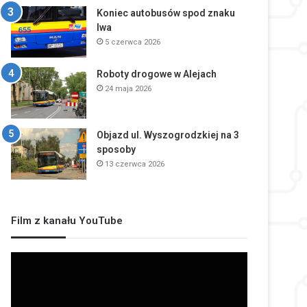
Koniec autobusów spod znaku
lwa
5 czerwca 2026
Roboty drogowe w Alejach
24 maja 2026
Objazd ul. Wyszogrodzkiej na 3
sposoby
13 czerwca 2026
Film z kanału YouTube