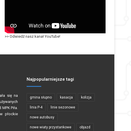
>> Odwiedź nasz kanał YouTube!
Najpopularniejsze tagi
ała się na
gmina słupno
kasacja
kolizja
używanych
linia P-4
linie sezonowe
d MPK Piła.
w płockie
nowe autobusy
nowe wiaty przystankowe
objazd