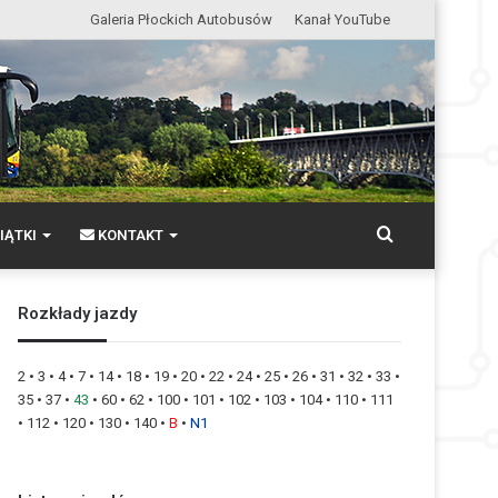
Galeria Płockich Autobusów
Kanał YouTube
Wyszukaj
IĄTKI
KONTAKT
Rozkłady jazdy
2
•
3
•
4
•
7
•
14
•
18
•
19
•
20
•
22
•
24
•
25
•
26
•
31
•
32
•
33
•
35
•
37
•
43
•
60
•
62
•
100
•
101
•
102
•
103
•
104
•
110
•
111
•
112
•
120
•
130
•
140
•
B
•
N1