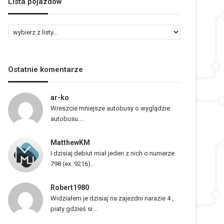
Lista pojazdów
L
i
s
t
Ostatnie komentarze
a
p
o
ar-ko
j
Wreszcie mniejsze autobusy o wyglądzie
a
autobusu....
z
d
MatthewKM
ó
I dzisiaj debiut miał jeden z nich o numerze
w
798 (ex. 9216)...
Robert1980
Widziałem je dzisiaj na zajezdni narazie 4 ,
piaty gdzieś si...