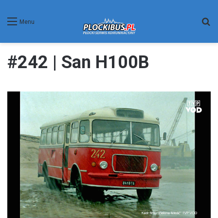
W
Menu
#242 | San H100B