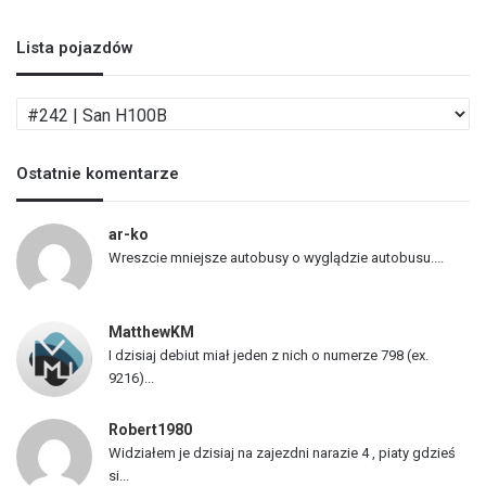
Lista pojazdów
L
i
s
Ostatnie komentarze
t
a
p
ar-ko
o
Wreszcie mniejsze autobusy o wyglądzie autobusu....
j
a
z
MatthewKM
d
I dzisiaj debiut miał jeden z nich o numerze 798 (ex.
ó
9216)...
w
Robert1980
Widziałem je dzisiaj na zajezdni narazie 4 , piaty gdzieś
si...