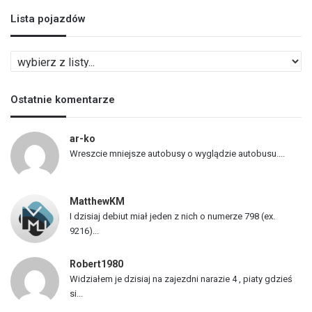
Lista pojazdów
L
i
s
Ostatnie komentarze
t
a
p
ar-ko
o
Wreszcie mniejsze autobusy o wyglądzie autobusu....
j
a
z
MatthewKM
d
I dzisiaj debiut miał jeden z nich o numerze 798 (ex.
ó
9216)...
w
Robert1980
Widziałem je dzisiaj na zajezdni narazie 4 , piaty gdzieś
si...