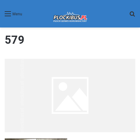
W
Menu
579