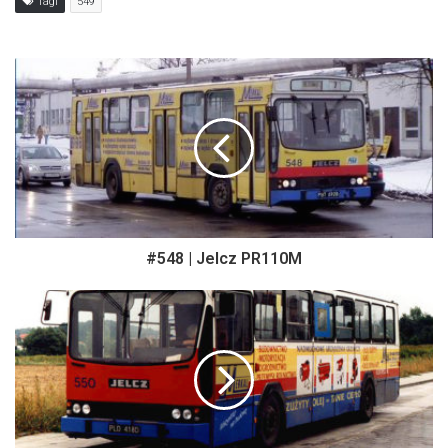
Tagi
549
#548 | Jelcz PR110M