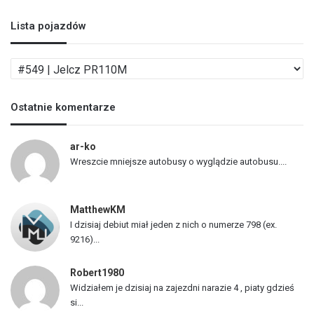
Lista pojazdów
L
i
s
Ostatnie komentarze
t
a
p
ar-ko
o
Wreszcie mniejsze autobusy o wyglądzie autobusu....
j
a
z
MatthewKM
d
I dzisiaj debiut miał jeden z nich o numerze 798 (ex.
ó
9216)...
w
Robert1980
Widziałem je dzisiaj na zajezdni narazie 4 , piaty gdzieś
si...