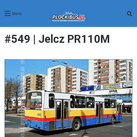
W
Menu
#549 | Jelcz PR110M