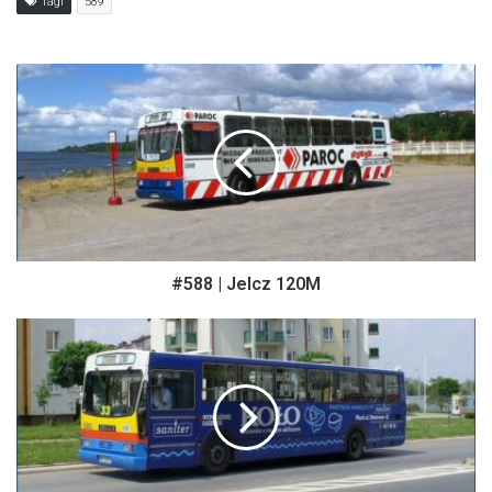
Tagi
589
#588 | Jelcz 120M