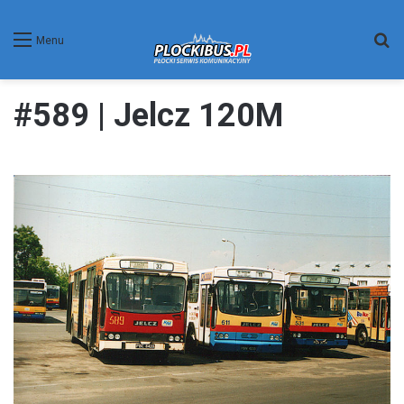
W
Menu
#589 | Jelcz 120M