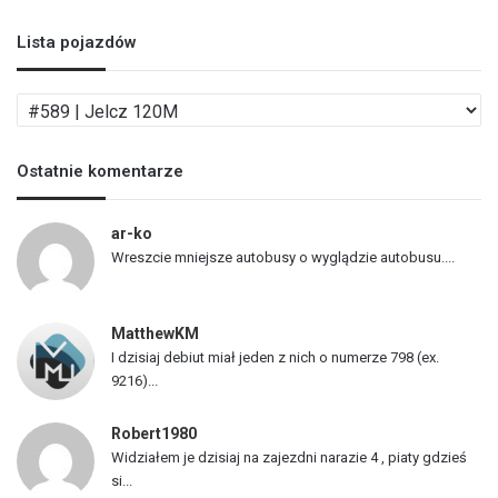
Lista pojazdów
L
i
s
Ostatnie komentarze
t
a
p
ar-ko
o
Wreszcie mniejsze autobusy o wyglądzie autobusu....
j
a
z
MatthewKM
d
I dzisiaj debiut miał jeden z nich o numerze 798 (ex.
ó
9216)...
w
Robert1980
Widziałem je dzisiaj na zajezdni narazie 4 , piaty gdzieś
si...