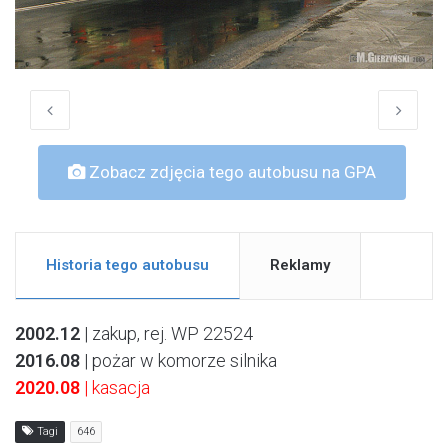
Zobacz zdjęcia tego autobusu na GPA
Historia tego autobusu
Reklamy
2002.12
| zakup, rej. WP 22524
2016.08
| pożar w komorze silnika
2020.08
| kasacja
Tagi
646