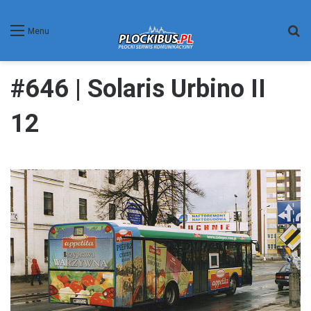
W
Menu
#646 | Solaris Urbino II
12