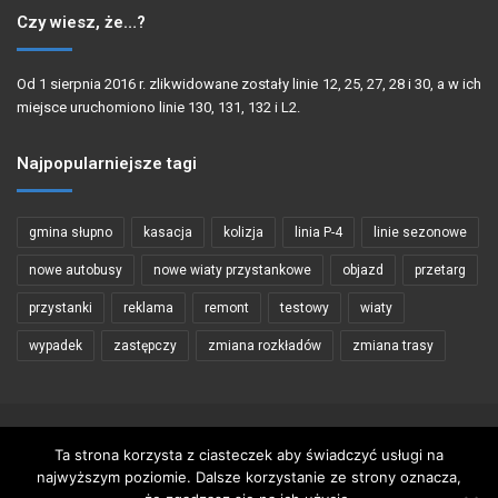
Czy wiesz, że…?
Od 1 sierpnia 2016 r. zlikwidowane zostały linie 12, 25, 27, 28 i 30, a w ich
miejsce uruchomiono linie 130, 131, 132 i L2.
Najpopularniejsze tagi
gmina słupno
kasacja
kolizja
linia P-4
linie sezonowe
nowe autobusy
nowe wiaty przystankowe
objazd
przetarg
przystanki
reklama
remont
testowy
wiaty
wypadek
zastępczy
zmiana rozkładów
zmiana trasy
Copyright © 2002 - 2026 PŁOCKIBUS
Ta strona korzysta z ciasteczek aby świadczyć usługi na
najwyższym poziomie. Dalsze korzystanie ze strony oznacza,
Wykorzystywanie materiałów zawartych na stronie tylko za zgodą