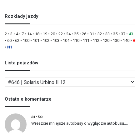
Rozkłady jazdy
2
•
3
•
4
•
7
•
14
•
18
•
19
•
20
•
22
•
24
•
25
•
26
•
31
•
32
•
33
•
35
•
37
•
43
•
60
•
62
•
100
•
101
•
102
•
103
•
104
•
110
•
111
•
112
•
120
•
130
•
140
•
B
•
N1
Lista pojazdów
L
i
s
Ostatnie komentarze
t
a
p
ar-ko
o
Wreszcie mniejsze autobusy o wyglądzie autobusu....
j
a
z