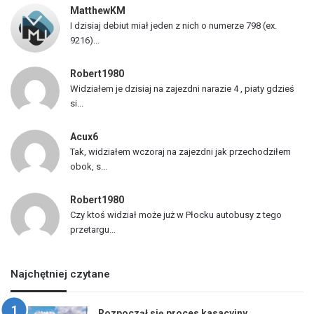
MatthewKM
d
I dzisiaj debiut miał jeden z nich o numerze 798 (ex.
ó
9216)...
w
Robert1980
Widziałem je dzisiaj na zajezdni narazie 4 , piaty gdzieś
si...
Acux6
Tak, widziałem wczoraj na zajezdni jak przechodziłem
obok, s...
Robert1980
Czy ktoś widział może już w Płocku autobusy z tego
przetargu...
Najchętniej czytane
Rozpoczął się proces kasacyjny