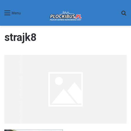
W
Menu
strajk8