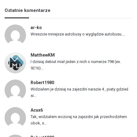
s
Ostatnie komentarze
t
a
p
ar-ko
o
Wreszcie mniejsze autobusy o wyglądzie autobusu....
j
a
z
MatthewKM
d
I dzisiaj debiut miał jeden z nich o numerze 798 (ex.
ó
9216)...
w
Robert1980
Widziałem je dzisiaj na zajezdni narazie 4 , piaty gdzieś
si...
Acux6
Tak, widziałem wczoraj na zajezdni jak przechodziłem
obok, s...