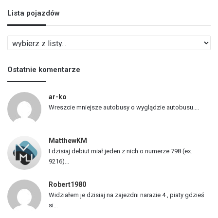
Lista pojazdów
L
i
s
Ostatnie komentarze
t
a
p
ar-ko
o
Wreszcie mniejsze autobusy o wyglądzie autobusu....
j
a
z
MatthewKM
d
I dzisiaj debiut miał jeden z nich o numerze 798 (ex.
ó
9216)...
w
Robert1980
Widziałem je dzisiaj na zajezdni narazie 4 , piaty gdzieś
si...