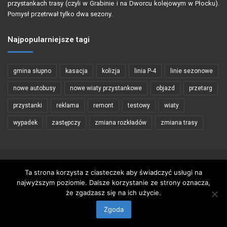
przystankach trasy (czyli w Grabinie i na Dworcu kolejowym w Płocku).
Pomysł przetrwał tylko dwa sezony.
Najpopularniejsze tagi
gmina słupno
kasacja
kolizja
linia P-4
linie sezonowe
nowe autobusy
nowe wiaty przystankowe
objazd
przetarg
przystanki
reklama
remont
testowy
wiaty
wypadek
zastępczy
zmiana rozkładów
zmiana trasy
Copyright © 2002 - 2026 PŁOCKIBUS
Ta strona korzysta z ciasteczek aby świadczyć usługi na
najwyższym poziomie. Dalsze korzystanie ze strony oznacza,
Wykorzystywanie materiałów zawartych na stronie tylko za zgodą
że zgadzasz się na ich użycie.
autorów
Zgoda