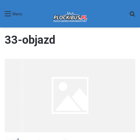
W
Menu
33-objazd