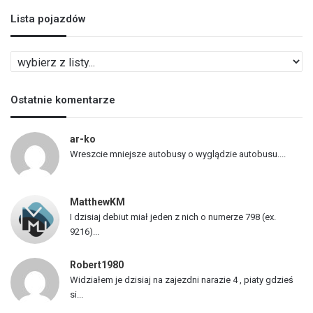
Lista pojazdów
L
i
s
Ostatnie komentarze
t
a
p
ar-ko
o
Wreszcie mniejsze autobusy o wyglądzie autobusu....
j
a
z
MatthewKM
d
I dzisiaj debiut miał jeden z nich o numerze 798 (ex.
ó
9216)...
w
Robert1980
Widziałem je dzisiaj na zajezdni narazie 4 , piaty gdzieś
si...