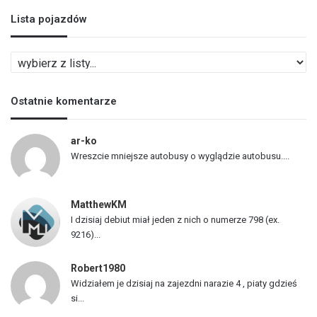
Lista pojazdów
L
i
s
Ostatnie komentarze
t
a
p
ar-ko
o
Wreszcie mniejsze autobusy o wyglądzie autobusu....
j
a
z
MatthewKM
d
I dzisiaj debiut miał jeden z nich o numerze 798 (ex.
ó
9216)...
w
Robert1980
Widziałem je dzisiaj na zajezdni narazie 4 , piaty gdzieś
si...