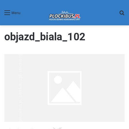
W
Menu
objazd_biala_102