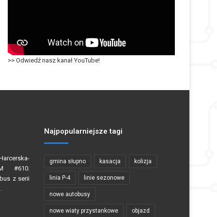
>> Odwiedź nasz kanał YouTube!
Najpopularniejsze tagi
Harcerska-
gmina słupno
kasacja
kolizja
0M #610.
linia P-4
linie sezonowe
us z serii
.
nowe autobusy
nowe wiaty przystankowe
objazd