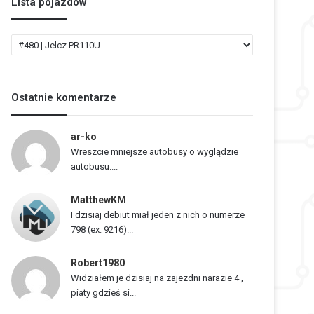
Lista pojazdów
L
i
s
t
Ostatnie komentarze
a
p
o
ar-ko
j
Wreszcie mniejsze autobusy o wyglądzie
a
autobusu....
z
d
MatthewKM
ó
I dzisiaj debiut miał jeden z nich o numerze
w
798 (ex. 9216)...
Robert1980
Widziałem je dzisiaj na zajezdni narazie 4 ,
piaty gdzieś si...