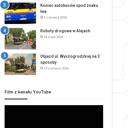
Koniec autobusów spod znaku
lwa
5 czerwca 2026
Roboty drogowe w Alejach
24 maja 2026
Objazd ul. Wyszogrodzkiej na 3
sposoby
13 czerwca 2026
Film z kanału YouTube