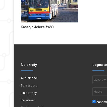
Kasacja Jelcza #480
Na skróty
Logowan
Aktualności
Spis taboru
Linie i trasy
Regulamin
Zapamię