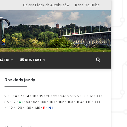
Galeria Płockich Autobusów
Kanał YouTube
Wyszukaj
IĄTKI
KONTAKT
Rozkłady jazdy
2
•
3
•
4
•
7
•
14
•
18
•
19
•
20
•
22
•
24
•
25
•
26
•
31
•
32
•
33
•
35
•
37
•
43
•
60
•
62
•
100
•
101
•
102
•
103
•
104
•
110
•
111
•
112
•
120
•
130
•
140
•
B
•
N1