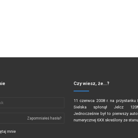
ie
Czy wiesz, że…?
11 czerwca 2008 r. na przystanku 
Sielska spłonął Jelcz 12
Jednocześnie był to pierwszy autob
Zapomniałeś hasła?
numerycznej 6XX skreślony ze stanu
taj mnie