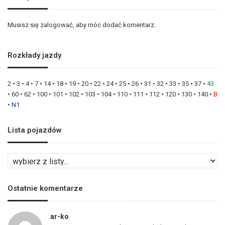
Musisz się
zalogować
, aby móc dodać komentarz.
Rozkłady jazdy
2
•
3
•
4
•
7
•
14
•
18
•
19
•
20
•
22
•
24
•
25
•
26
•
31
•
32
•
33
•
35
•
37
•
43
•
60
•
62
•
100
•
101
•
102
•
103
•
104
•
110
•
111
•
112
•
120
•
130
•
140
•
B
•
N1
Lista pojazdów
L
i
s
Ostatnie komentarze
t
a
p
ar-ko
o