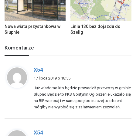
Nowa wiata przystankowa w
Linia 130 bez dojazdu do
Słupnie
Szelig
Komentarze
p
X54
i
17 lipca 2019 o 18:55
s
Już wiadomo kto będzie prowadził przewozy w gminie
z
Słupno.Będzie to PKS Gostynin.Ogłoszenie ukazało się
e
na BIP wczoraj i w samą porę bo inaczej to oferent
:
mógłby nie wyrobić się z załatwieniem zezwoleń.
p
X54