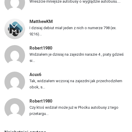
Wreszcie mniejsze autobusy o wyglądzie autobusu....
j
a
z
MatthewKM
d
I dzisiaj debiut miał jeden z nich o numerze 798 (ex.
ó
9216)...
w
Robert1980
Widziałem je dzisiaj na zajezdni narazie 4 , piaty gdzieś
si...
Acux6
Tak, widziałem wczoraj na zajezdni jak przechodziłem
obok, s...
Robert1980
Czy ktoś widział może już w Płocku autobusy z tego
przetargu...