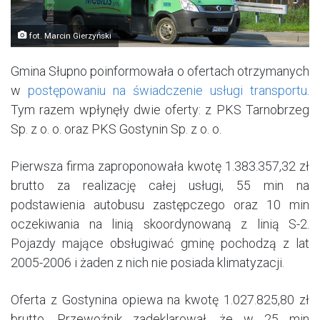
fot. Marcin Gierzyński
Gmina Słupno poinformowała o ofertach otrzymanych
w
postępowaniu na świadczenie usługi transportu
.
Tym razem wpłynęły dwie oferty: z PKS Tarnobrzeg
Sp. z o. o. oraz PKS Gostynin Sp. z o. o.
Pierwsza firma zaproponowała kwotę 1.383.357,32 zł
brutto za realizację całej usługi, 55 min na
podstawienia autobusu zastępczego oraz 10 min
oczekiwania na linią skoordynowaną z linią S-2.
Pojazdy mające obsługiwać gminę pochodzą z lat
2005-2006 i żaden z nich nie posiada klimatyzacji.
Oferta z Gostynina opiewa na kwotę 1.027.825,80 zł
brutto. Przewoźnik zadeklarował, że w 25 min