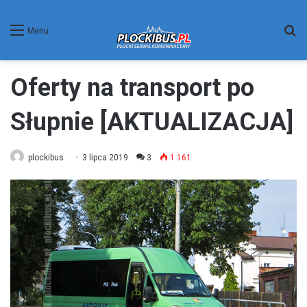
W
Menu
Oferty na transport po
Słupnie [AKTUALIZACJA]
plockibus
3 lipca 2019
3
1 161