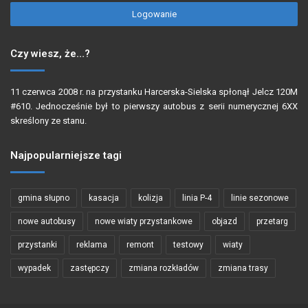
Logowanie
Czy wiesz, że…?
11 czerwca 2008 r. na przystanku Harcerska-Sielska spłonął Jelcz 120M
#610. Jednocześnie był to pierwszy autobus z serii numerycznej 6XX
skreślony ze stanu.
Najpopularniejsze tagi
gmina słupno
kasacja
kolizja
linia P-4
linie sezonowe
nowe autobusy
nowe wiaty przystankowe
objazd
przetarg
przystanki
reklama
remont
testowy
wiaty
wypadek
zastępczy
zmiana rozkładów
zmiana trasy