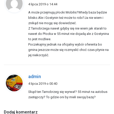
i
4 lipca 2019 o 14:44
s
A może przejmują płocki Mobilis?Wtedy baza będzie
z
blisko.Ale i Gostynin też może to robi?Ja nie wiem i
e
znikąd nie mogę się dowiedzieć.
:
Z Tarnobrzega nawet gdyby się nie wiem jak starali to
nawet do Płocka w 55 minut nie dojadą ale z Gostynina
to jest możliwe.
Poczekajmy jednak na oficjalny wybór oferenta bo
gmina jeszcze może się rozmyslić choć czas płynie na
jej niekorzyść.
p
admin
i
4 lipca 2019 o 00:40
s
Skąd ten Tarnobrzeg się wyrwał? 55 minut na autobus
z
zastępczy? To gdzie oni by mieli swoją bazę?
e
:
Dodaj komentarz